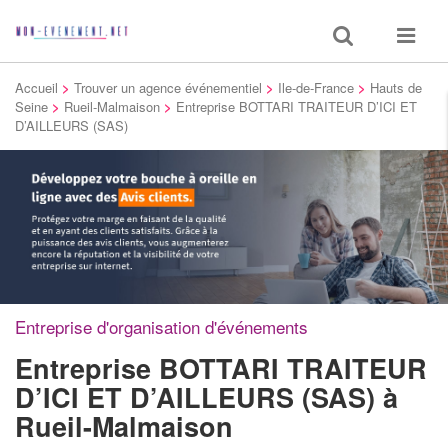
Toggle
Toggle
search
navigat
Accueil
>
Trouver un agence événementiel
>
Ile-de-France
>
Hauts de
Seine
>
Rueil-Malmaison
>
Entreprise BOTTARI TRAITEUR D’ICI ET
D’AILLEURS (SAS)
Entreprise d'organisation d'événements
Entreprise BOTTARI TRAITEUR
D’ICI ET D’AILLEURS (SAS)
à
Rueil-Malmaison