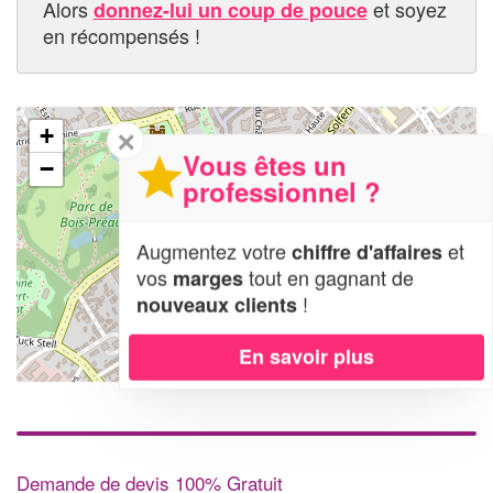
Alors
et soyez
donnez-lui un coup de pouce
en récompensés !
+
✕
Vous êtes un
−
professionnel ?
Augmentez votre
et
chiffre d'affaires
vos
tout en gagnant de
marges
!
nouveaux clients
En savoir plus
Leaflet
| Map data ©
OpenStreetMap contributors,
CC-BY-SA
Demande de devis 100% Gratuit