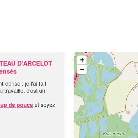
+
TEAU D'ARCELOT
−
pensés
eprise : je l'ai fait
i travaillé, c'est un
et soyez
oup de pouce