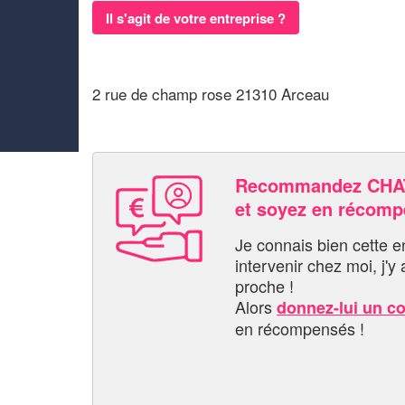
Il s'agit de votre entreprise ?
2 rue de champ rose 21310 Arceau
Recommandez CHA
et soyez en récom
Je connais bien cette entr
intervenir chez moi, j'y a
proche !
Alors
donnez-lui un c
en récompensés !