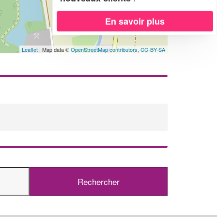
En savoir plus
Leaflet
| Map data ©
OpenStreetMap contributors,
CC-BY-SA