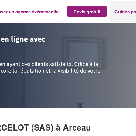
uver un agence événementiel
Devis gratuit
Guides po
Côte-d'Or
>
Arceau
>
Entreprise CHATEAU D’ARCELOT (SAS)
RCELOT (SAS)
à Arceau