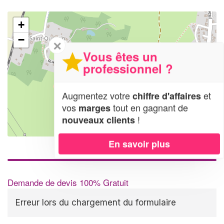
+
−
✕
Vous êtes un
professionnel ?
Augmentez votre
et
chiffre d'affaires
vos
tout en gagnant de
marges
!
nouveaux clients
Leaflet
| Map data ©
OpenStreetMap contributors,
CC-BY-SA
En savoir plus
Demande de devis 100% Gratuit
Erreur lors du chargement du formulaire