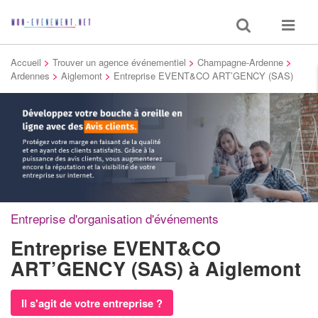
Toggle
Toggle
search
navigat
Accueil
>
Trouver un agence événementiel
>
Champagne-Ardenne
>
Ardennes
>
Aiglemont
>
Entreprise EVENT&CO ART’GENCY (SAS)
Entreprise d'organisation d'événements
Entreprise EVENT&CO
ART’GENCY (SAS)
à Aiglemont
Il s'agit de votre entreprise ?