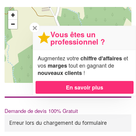
+
−
✕
Vous êtes un
professionnel ?
Augmentez votre
et
chiffre d'affaires
vos
tout en gagnant de
marges
!
nouveaux clients
Leaflet
| Map data ©
OpenStreetMap contributors,
CC-BY-SA
En savoir plus
Demande de devis 100% Gratuit
Erreur lors du chargement du formulaire