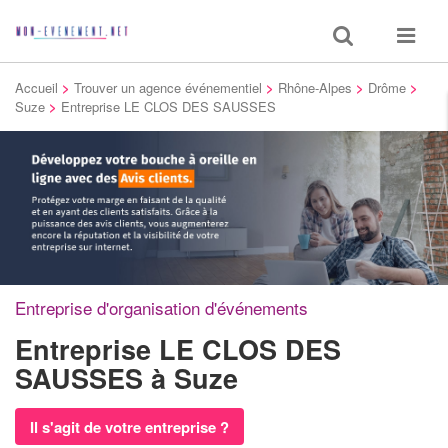
Toggle
Toggle
search
navigat
Accueil
>
Trouver un agence événementiel
>
Rhône-Alpes
>
Drôme
>
Suze
>
Entreprise LE CLOS DES SAUSSES
Entreprise d'organisation d'événements
Entreprise LE CLOS DES
SAUSSES
à Suze
Il s'agit de votre entreprise ?