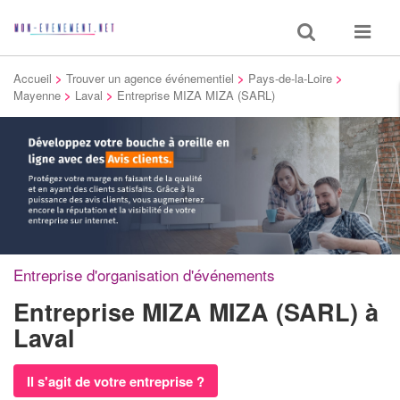
Toggle
Toggle
search
navigat
Accueil
>
Trouver un agence événementiel
>
Pays-de-la-Loire
>
Mayenne
>
Laval
>
Entreprise MIZA MIZA (SARL)
Entreprise d'organisation d'événements
Entreprise MIZA MIZA (SARL)
à
Laval
Il s'agit de votre entreprise ?