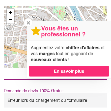
+
−
✕
Vous êtes un
professionnel ?
Augmentez votre
et
chiffre d'affaires
vos
tout en gagnant de
marges
!
nouveaux clients
Leaflet
| Map data ©
OpenStreetMap contributors,
CC-BY-SA
En savoir plus
Demande de devis 100% Gratuit
Erreur lors du chargement du formulaire