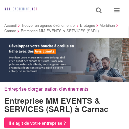
Toggle
Toggle
search
navigat
Accueil
>
Trouver un agence événementiel
>
Bretagne
>
Morbihan
>
Carnac
>
Entreprise MM EVENTS & SERVICES (SARL)
Entreprise d'organisation d'événements
Entreprise MM EVENTS &
SERVICES (SARL)
à Carnac
Il s'agit de votre entreprise ?