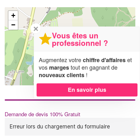
+
−
✕
Vous êtes un
professionnel ?
Augmentez votre
et
chiffre d'affaires
vos
tout en gagnant de
marges
!
nouveaux clients
Leaflet
| Map data ©
OpenStreetMap contributors,
CC-BY-SA
En savoir plus
Demande de devis 100% Gratuit
Erreur lors du chargement du formulaire