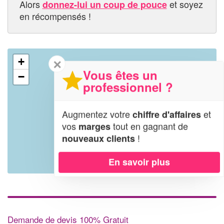
Alors
et soyez
donnez-lui un coup de pouce
en récompensés !
+
✕
Vous êtes un
−
professionnel ?
Augmentez votre
et
chiffre d'affaires
vos
tout en gagnant de
marges
!
nouveaux clients
En savoir plus
Leaflet
| Map data ©
OpenStreetMap contributors,
CC-BY-SA
Demande de devis 100% Gratuit