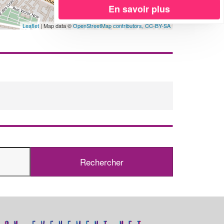
En savoir plus
Leaflet
| Map data ©
OpenStreetMap contributors,
CC-BY-SA