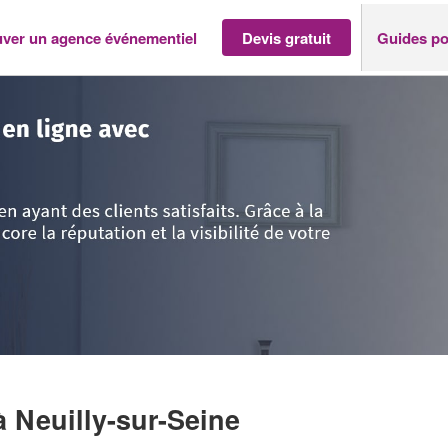
uver un agence événementiel
Devis gratuit
Guides po
>
Hauts de Seine
>
Neuilly-sur-Seine
>
Entreprise SLIMANI SAID
à Neuilly-sur-Seine