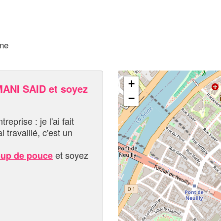
ine
+
ANI SAID et soyez
−
eprise : je l'ai fait
i travaillé, c'est un
et soyez
oup de pouce