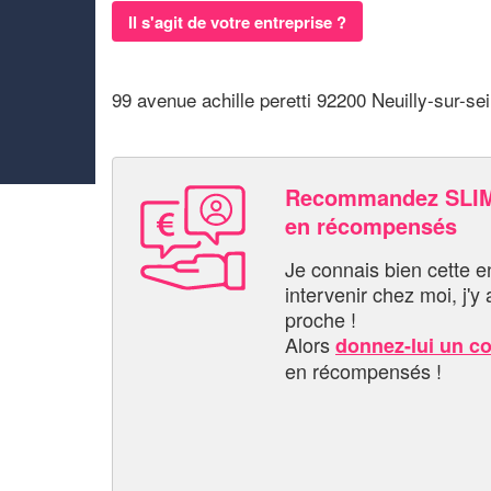
Il s'agit de votre entreprise ?
99 avenue achille peretti 92200 Neuilly-sur-se
Recommandez SLIM
en récompensés
Je connais bien cette entr
intervenir chez moi, j'y a
proche !
Alors
donnez-lui un c
en récompensés !