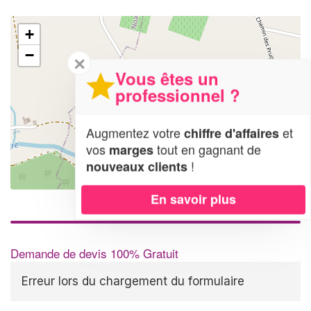
+
−
✕
Vous êtes un
professionnel ?
Augmentez votre
et
chiffre d'affaires
vos
tout en gagnant de
marges
!
nouveaux clients
Leaflet
| Map data ©
OpenStreetMap contributors,
CC-BY-SA
En savoir plus
Demande de devis 100% Gratuit
Erreur lors du chargement du formulaire