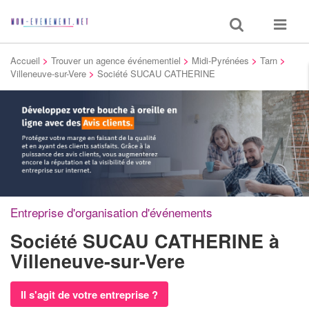
Toggle
Toggle
search
navigat
Accueil
>
Trouver un agence événementiel
>
Midi-Pyrénées
>
Tarn
>
Villeneuve-sur-Vere
>
Société SUCAU CATHERINE
Entreprise d'organisation d'événements
Société SUCAU CATHERINE
à
Villeneuve-sur-Vere
Il s'agit de votre entreprise ?