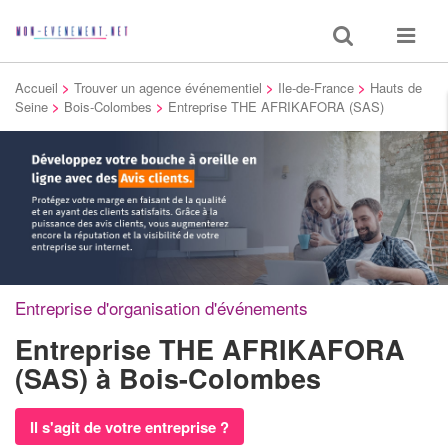
Toggle
Toggle
search
navigat
Accueil
>
Trouver un agence événementiel
>
Ile-de-France
>
Hauts de
Seine
>
Bois-Colombes
>
Entreprise THE AFRIKAFORA (SAS)
Entreprise d'organisation d'événements
Entreprise THE AFRIKAFORA
(SAS)
à Bois-Colombes
Il s'agit de votre entreprise ?