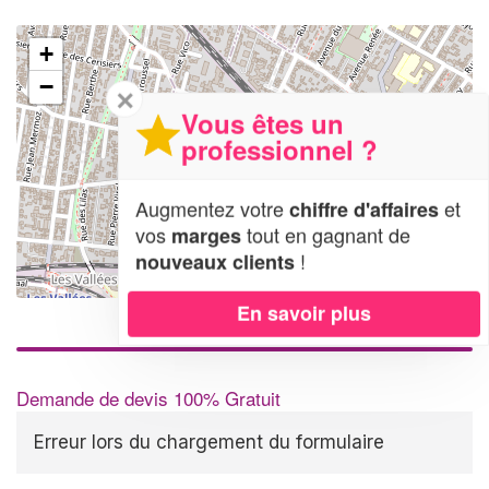
+
−
✕
Vous êtes un
professionnel ?
Augmentez votre
et
chiffre d'affaires
vos
tout en gagnant de
marges
!
nouveaux clients
Leaflet
| Map data ©
OpenStreetMap contributors,
CC-BY-SA
En savoir plus
Demande de devis 100% Gratuit
Erreur lors du chargement du formulaire