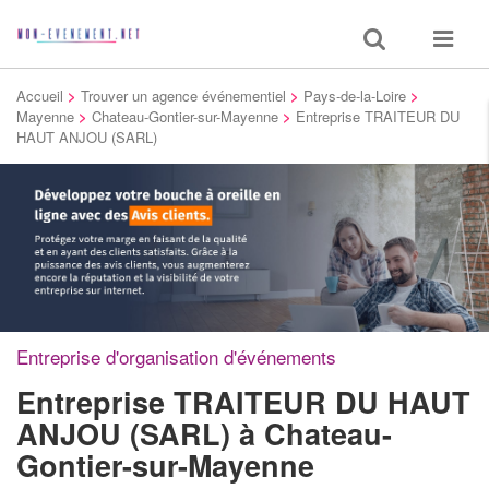
Toggle
Toggle
search
navigat
Accueil
>
Trouver un agence événementiel
>
Pays-de-la-Loire
>
Mayenne
>
Chateau-Gontier-sur-Mayenne
>
Entreprise TRAITEUR DU
HAUT ANJOU (SARL)
Entreprise d'organisation d'événements
Entreprise TRAITEUR DU HAUT
ANJOU (SARL)
à Chateau-
Gontier-sur-Mayenne