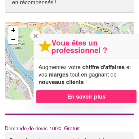
en récompensés !
+
✕
−
Vous êtes un
professionnel ?
Augmentez votre
et
chiffre d'affaires
vos
tout en gagnant de
marges
!
nouveaux clients
En savoir plus
Leaflet
| Map data ©
OpenStreetMap contributors,
CC-BY-SA
Demande de devis 100% Gratuit