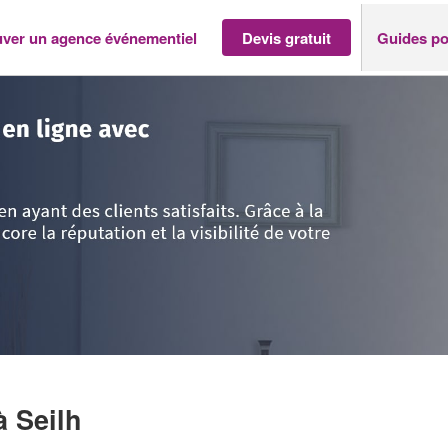
uver un agence événementiel
Devis gratuit
Guides po
>
Haute-Garonne
>
Seilh
>
Société ZERHDOUD LIZA
à Seilh