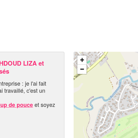
+
HDOUD LIZA et
−
sés
eprise : je l'ai fait
i travaillé, c'est un
et soyez
oup de pouce