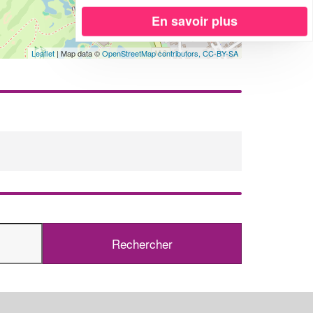
En savoir plus
Leaflet
| Map data ©
OpenStreetMap contributors,
CC-BY-SA