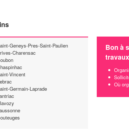
ins
aint-Geneys-Pres-Saint-Paulien
Bon à s
rives-Charensac
travau
oubon
haspinhac
Organi
aint-Vincent
Sollici
ebrac
Où org
aint-Germain-Laprade
antriac
lavozy
aussonne
outeuges