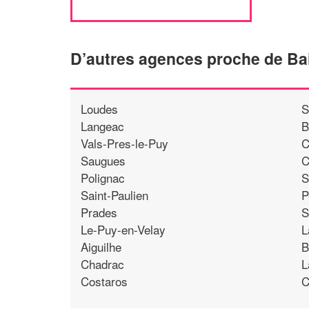
D’autres agences proche de Ba
Loudes
S
Langeac
B
Vals-Pres-le-Puy
C
Saugues
C
Polignac
S
Saint-Paulien
P
Prades
S
Le-Puy-en-Velay
L
Aiguilhe
B
Chadrac
L
Costaros
C