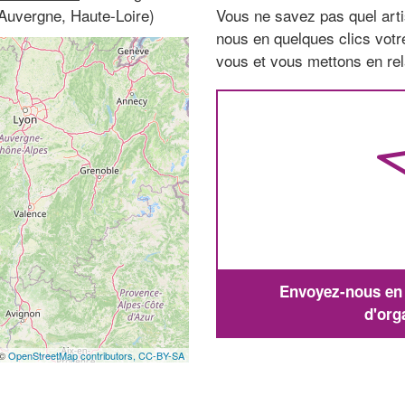
(Auvergne, Haute-Loire)
Vous ne savez pas quel arti
nous en quelques clics vot
vous et vous mettons en rela
Envoyez-nous en q
d'org
 ©
OpenStreetMap contributors,
CC-BY-SA