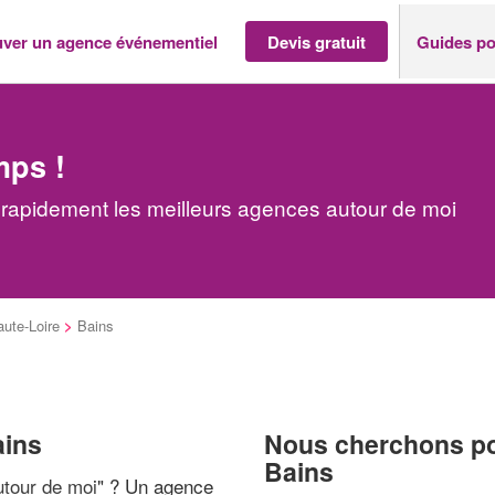
uver un agence événementiel
Devis gratuit
Guides po
mps !
rapidement les meilleurs agences autour de moi
ute-Loire
>
Bains
ains
Nous cherchons pou
Bains
tour de moi
" ? Un agence