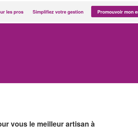
ur les pros
Simplifiez votre gestion
Promouvoir mon en
r vous le meilleur artisan à