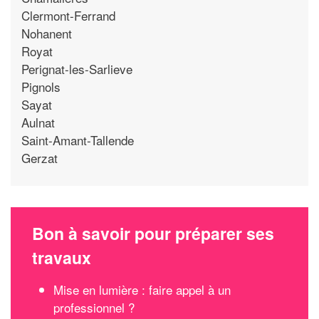
Clermont-Ferrand
Nohanent
Royat
Perignat-les-Sarlieve
Pignols
Sayat
Aulnat
Saint-Amant-Tallende
Gerzat
Bon à savoir pour préparer ses
travaux
Mise en lumière : faire appel à un
professionnel ?