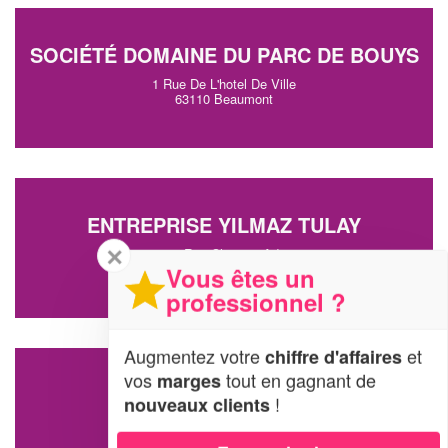
SOCIÉTÉ DOMAINE DU PARC DE BOUYS
1 Rue De L'hotel De Ville
63110 Beaumont
ENTREPRISE YILMAZ TULAY
✕
115 Rue Clement Ader
63110 Beaumont
Vous êtes un
professionnel ?
Augmentez votre
et
chiffre d'affaires
vos
tout en gagnant de
marges
SOCIÉTÉ EISSAM
!
nouveaux clients
14 Rue Du Grand Champ
63110 Beaumont