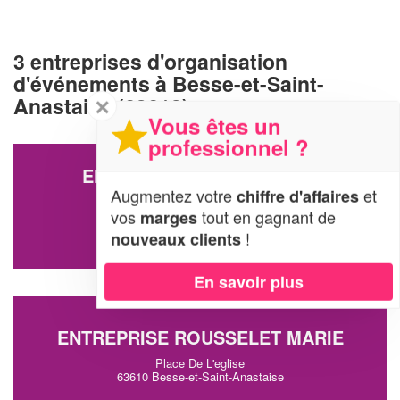
3 entreprises d'organisation
d'événements à Besse-et-Saint-
Anastaise (63610)
✕
Vous êtes un
professionnel ?
ENTREPRISE MAISONNAVE
WATTECAMPS
Augmentez votre
et
chiffre d'affaires
vos
tout en gagnant de
marges
Rte Du Chambourguet Super-besse
63610 Besse-et-Saint-Anastaise
!
nouveaux clients
En savoir plus
ENTREPRISE ROUSSELET MARIE
Place De L'eglise
63610 Besse-et-Saint-Anastaise