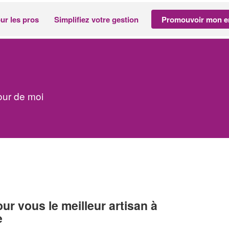
ur les pros
Simplifiez votre gestion
Promouvoir mon en
our de moi
r vous le meilleur artisan à
e