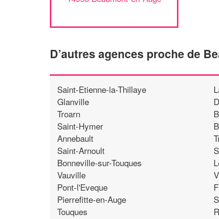
D’autres agences proche de B
Saint-Etienne-la-Thillaye
L
Glanville
D
Troarn
B
Saint-Hymer
B
Annebault
T
Saint-Arnoult
S
Bonneville-sur-Touques
L
Vauville
V
Pont-l'Eveque
F
Pierrefitte-en-Auge
S
Touques
R