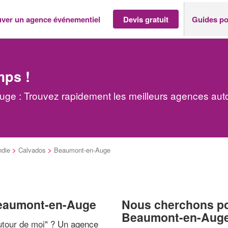
uver un agence événementiel
Devis gratuit
Guides po
mps !
e : Trouvez rapidement les meilleurs agences aut
die
>
Calvados
>
Beaumont-en-Auge
Beaumont-en-Auge
Nous cherchons pou
Beaumont-en-Aug
tour de moi
" ? Un agence