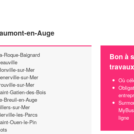
eaumont-en-Auge
a-Roque-Baignard
Bon à s
eauville
travau
lonville-sur-Mer
enerville-sur-Mer
Où célé
rouville-sur-Mer
Obliga
aint-Gatien-des-Bois
entrep
e-Breuil-en-Auge
Surmon
illers-sur-Mer
MyBusin
ierville-les-Parcs
ligne
aint-Ouen-le-Pin
ots