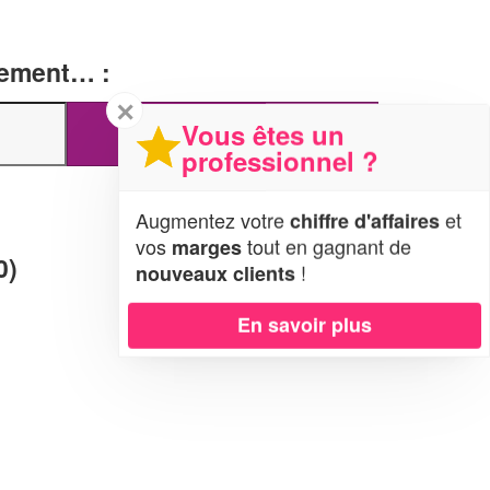
tement… :
✕
Vous êtes un
professionnel ?
Augmentez votre
et
chiffre d'affaires
vos
tout en gagnant de
marges
0)
!
nouveaux clients
En savoir plus