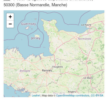
50300 (Basse Normandie, Manche)
+
−
Leaflet
| Map data ©
OpenStreetMap contributors,
CC-BY-SA