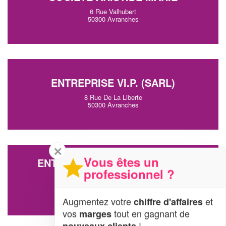
6 Rue Valhubert
50300 Avranches
ENTREPRISE VI.P. (SARL)
8 Rue De La Liberte
50300 Avranches
✕
Vous êtes un
ENTREPRISE ENTREZ DANS LA
professionnel ?
LUMIERE
Place Littre
50300 Avranches
Augmentez votre
et
chiffre d'affaires
vos
tout en gagnant de
marges
!
nouveaux clients