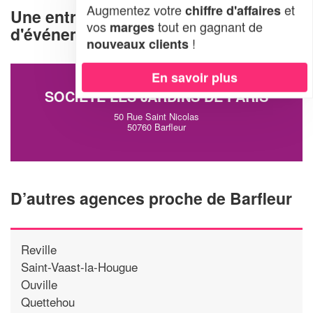
Augmentez votre
et
chiffre d'affaires
Une entreprise d'organisation
vos
tout en gagnant de
marges
d'événements à Barfleur (50760)
!
nouveaux clients
En savoir plus
SOCIÉTÉ LES JARDINS DE PARIS
50 Rue Saint Nicolas
50760 Barfleur
D’autres agences proche de Barfleur
Reville
Saint-Vaast-la-Hougue
Ouville
Quettehou