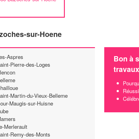
azoches-sur-Hoene
es-Aspres
Bon à s
aint-Pierre-des-Loges
travau
lencon
elleme
Pourqu
hailloue
Réussi
aint-Martin-du-Vieux-Belleme
Célébr
our-Maugis-sur-Huisne
ube
amers
e-Merlerault
aint-Remy-des-Monts