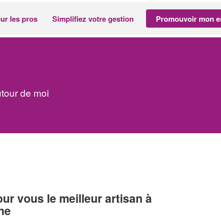
ur les pros
Simplifiez votre gestion
Promouvoir mon en
tour de moi
r vous le meilleur artisan à
ne