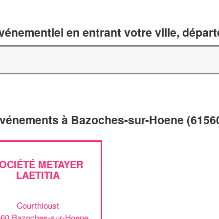
énementiel en entrant votre ville, dépar
d'événements à Bazoches-sur-Hoene (6156
OCIÉTÉ METAYER
LAETITIA
Courthioust
560 Bazoches-sur-Hoene