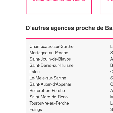
D’autres agences proche de B
Champeaux-sur-Sarthe
L
Mortagne-au-Perche
S
Saint-Jouin-de-Blavou
A
Saint-Denis-sur-Huisne
B
Laleu
C
Le-Mele-sur-Sarthe
S
Saint-Aubin-d'Appenai
C
Belforet-en-Perche
A
Saint-Mard-de-Reno
M
Tourouvre-au-Perche
L
Feings
S