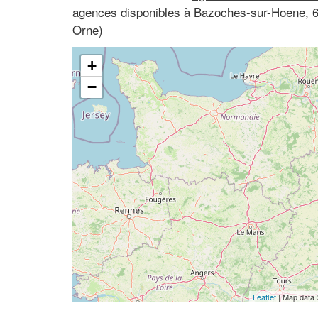
agences disponibles à Bazoches-sur-Hoene, 
Orne)
+
−
Leaflet
| Map data