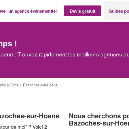
uver un agence événementiel
Devis gratuit
Guides po
mps !
ene : Trouvez rapidement les meilleurs agences au
die
>
Orne
>
Bazoches-sur-Hoene
Bazoches-sur-Hoene
Nous cherchons pou
Bazoches-sur-Hoe
tour de moi
" ? Voici 2