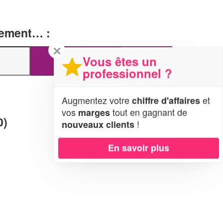
tement… :
✕
Vous êtes un
professionnel ?
Augmentez votre
et
chiffre d'affaires
vos
tout en gagnant de
marges
0)
!
nouveaux clients
En savoir plus