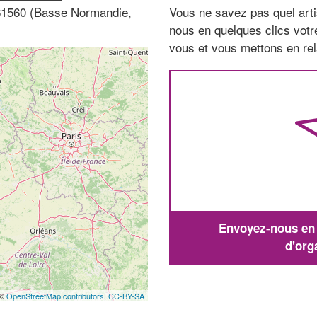
61560 (Basse Normandie,
Vous ne savez pas quel arti
nous en quelques clics vot
vous et vous mettons en rela
Envoyez-nous en q
d'org
 ©
OpenStreetMap contributors,
CC-BY-SA