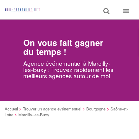
Toggle
Toggle
search
navigat
On vous fait gagner
du temps !
Agence événementiel à Marcilly-
les-Buxy : Trouvez rapidement les
meilleurs agences autour de moi
Accueil
>
Trouver un agence événementiel
>
Bourgogne
>
Saône-et-
Loire
>
Marcilly-les-Buxy