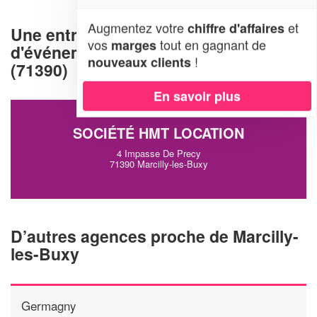
Augmentez votre
et
chiffre d'affaires
Une entreprise d'organisation
vos
tout en gagnant de
marges
d'événements à Marcilly-les-Buxy
!
nouveaux clients
(71390)
En savoir plus
SOCIÉTÉ HMT LOCATION
4 Impasse De Precy
71390 Marcilly-les-Buxy
D’autres agences proche de Marcilly-
les-Buxy
Germagny