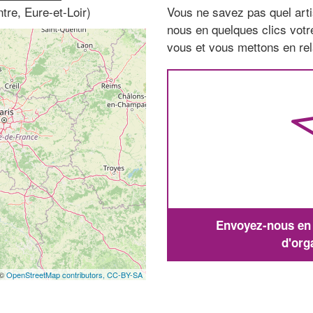
tre, Eure-et-Loir)
Vous ne savez pas quel arti
nous en quelques clics vot
vous et vous mettons en rela
Envoyez-nous en q
d'org
 ©
OpenStreetMap contributors,
CC-BY-SA