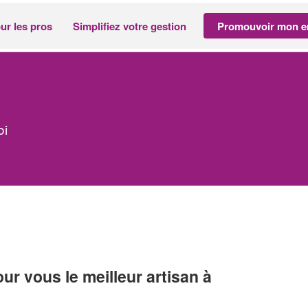
ur les pros
Simplifiez votre gestion
Promouvoir mon en
oi
r vous le meilleur artisan à