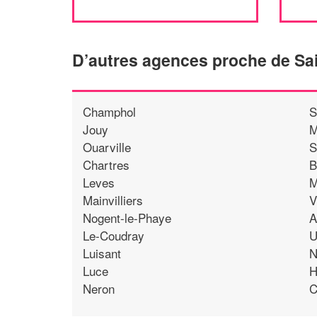
D’autres agences proche de Sai
Champhol
S
Jouy
M
Ouarville
S
Chartres
B
Leves
M
Mainvilliers
V
Nogent-le-Phaye
A
Le-Coudray
U
Luisant
N
Luce
H
Neron
C