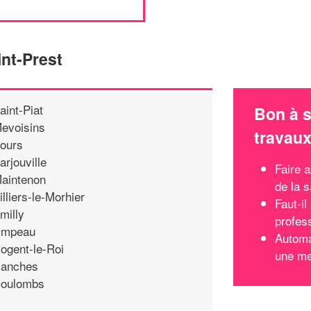
nt-Prest
aint-Piat
Bon à s
evoisins
travau
ours
arjouville
Faire 
aintenon
de la s
illiers-le-Morhier
Faut-i
milly
profes
mpeau
Automa
ogent-le-Roi
une mei
anches
oulombs