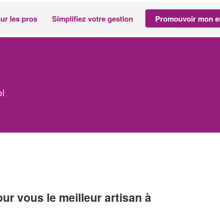
ur les pros
Simplifiez votre gestion
Promouvoir mon en
i
r vous le meilleur artisan à