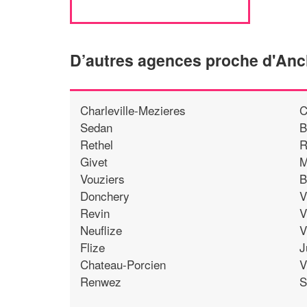
D’autres agences proche d'An
Charleville-Mezieres
C
Sedan
B
Rethel
R
Givet
M
Vouziers
B
Donchery
V
Revin
V
Neuflize
V
Flize
J
Chateau-Porcien
V
Renwez
S