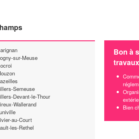
champs
arignan
Bon à s
ogny-sur-Meuse
travau
ocroi
ouzon
Commen
azeilles
réglem
illers-Semeuse
Organi
illers-Devant-le-Thour
extérie
ireux-Wallerand
Bien c
univille
ivier-au-Court
ault-les-Rethel