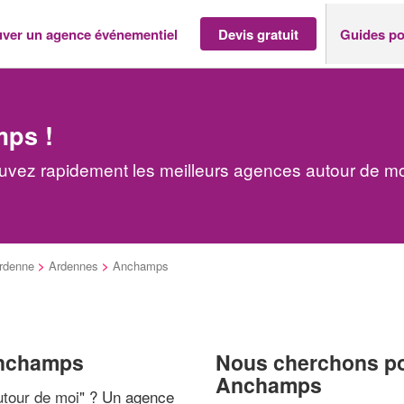
uver un agence événementiel
Devis gratuit
Guides po
mps !
vez rapidement les meilleurs agences autour de mo
rdenne
>
Ardennes
>
Anchamps
Anchamps
Nous cherchons pou
Anchamps
tour de moi
" ? Un agence