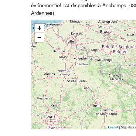
événementiel est disponibles à Anchamps, 0
Ardennes)
+
−
Leaflet
| Map data