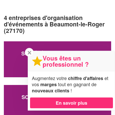
4 entreprises d'organisation
d'événements à Beaumont-le-Roger
(27170)
✕
SOCIÉTÉ HAMELET LAETITIA
Vous êtes un
62 Rue Saint Nicolas
professionnel ?
27170 Beaumont-le-Roger
Augmentez votre
et
chiffre d'affaires
vos
tout en gagnant de
marges
!
nouveaux clients
SOCIÉTÉ HUBERT CHARLINE
En savoir plus
2 Rue Robert D’artois
27170 Beaumont-le-Roger