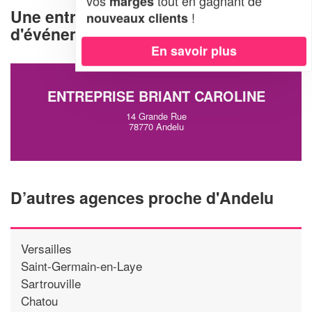
vos
tout en gagnant de
marges
Une entreprise d'organisation
!
nouveaux clients
d'événements à Andelu (78770)
En savoir plus
ENTREPRISE BRIANT CAROLINE
14 Grande Rue
78770 Andelu
D’autres agences proche d'Andelu
Versailles
Saint-Germain-en-Laye
Sartrouville
Chatou