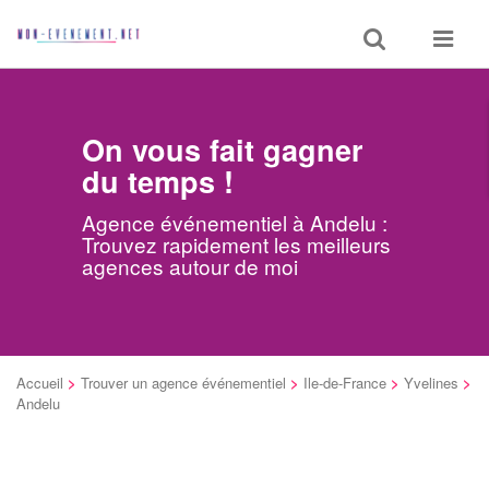
Toggle
Toggle
search
navigat
On vous fait gagner
du temps !
Agence événementiel à Andelu :
Trouvez rapidement les meilleurs
agences autour de moi
Accueil
>
Trouver un agence événementiel
>
Ile-de-France
>
Yvelines
>
Andelu