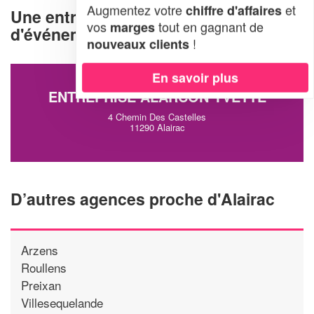
Augmentez votre
et
chiffre d'affaires
Une entreprise d'organisation
vos
tout en gagnant de
marges
d'événements à Alairac (11290)
!
nouveaux clients
En savoir plus
ENTREPRISE ALARCON YVETTE
4 Chemin Des Castelles
11290 Alairac
D’autres agences proche d'Alairac
Arzens
Roullens
Preixan
Villesequelande