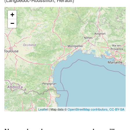
+
−
Leaflet
| Map data ©
OpenStreetMap contributors,
CC-BY-SA