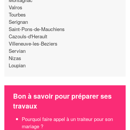
Valros
Tourbes
Serignan
Saint-Pons-de-Mauchiens
Cazouls-d'Herault
Villeneuve-les-Beziers
Servian
Nizas
Loupian
Bon à savoir pour préparer ses
travaux
Pourquoi faire appel à un traiteur pour son
mariage ?