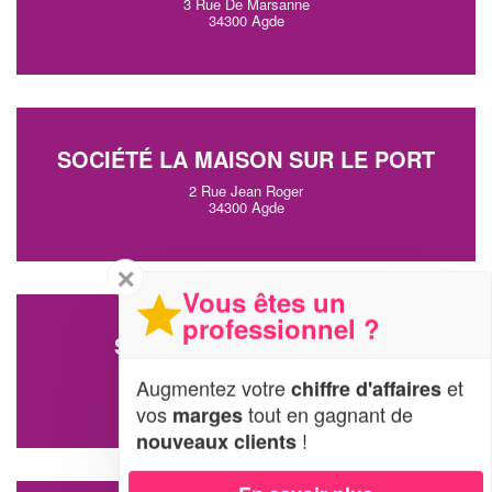
3 Rue De Marsanne
34300 Agde
SOCIÉTÉ LA MAISON SUR LE PORT
2 Rue Jean Roger
34300 Agde
✕
Vous êtes un
professionnel ?
SOCIÉTÉ VILLA GALAND
29 Chemin Des Camarines
Augmentez votre
et
chiffre d'affaires
34300 Agde
vos
tout en gagnant de
marges
!
nouveaux clients