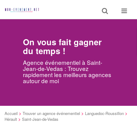
Toggle
Toggle
search
navigat
On vous fait gagner
du temps !
Agence événementiel à Saint-
Jean-de-Vedas : Trouvez
rapidement les meilleurs agences
autour de moi
Accueil
>
Trouver un agence événementiel
>
Languedoc-Roussillon
>
Hérault
>
Saint-Jean-de-Vedas