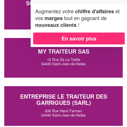
SOCIÉTÉ LA MAISON D’A.R
Augmentez votre
et
chiffre d'affaires
80 Rue Du Picpoul
34430 Saint-Jean-de-Vedas
vos
tout en gagnant de
marges
!
nouveaux clients
En savoir plus
MY TRAITEUR SAS
12 Rue De La Treille
34430 Saint-Jean-de-Vedas
ENTREPRISE LE TRAITEUR DES
GARRIGUES (SARL)
630 Rue Henri Farman
34430 Saint-Jean-de-Vedas