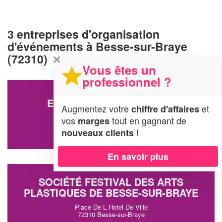
3 entreprises d'organisation
d'événements à Besse-sur-Braye
(72310)
✕
Vous êtes un
professionnel ?
ENTREPRISE ECNC (SARL)
Augmentez votre
et
chiffre d'affaires
3 Rue Jean Jaures
vos
tout en gagnant de
marges
72310 Besse-sur-Braye
!
nouveaux clients
En savoir plus
SOCIÉTÉ FESTIVAL DES ARTS
PLASTIQUES DE BESSE-SUR-BRAYE
Place De L Hotel De Ville
72310 Besse-sur-Braye