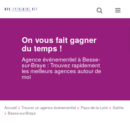
Toggle
Toggle
search
navigat
On vous fait gagner
du temps !
Agence événementiel à Besse-
sur-Braye : Trouvez rapidement
les meilleurs agences autour de
moi
Accueil
>
Trouver un agence événementiel
>
Pays-de-la-Loire
>
Sarthe
>
Besse-sur-Braye