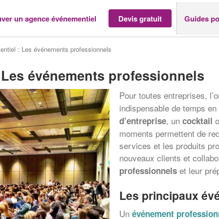
uver un agence événementiel
Devis gratuit
Guides po
entiel : Les événements professionnels
: Les événements professionnels
Pour toutes entreprises, l’o
indispensable de temps en 
, un
o
d’entreprise
cocktail
moments permettent de redo
services et les produits p
nouveaux clients et collabo
et leur pré
professionnels
Les principaux év
Un
événement profession