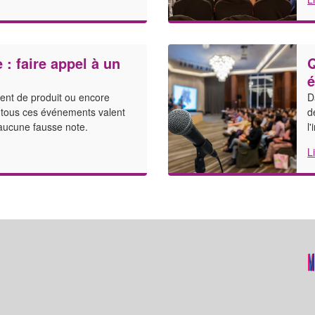
 : faire appel à un
Q
?
é
ment de produit ou encore
D
, tous ces événements valent
d
aucune fausse note.
l
L