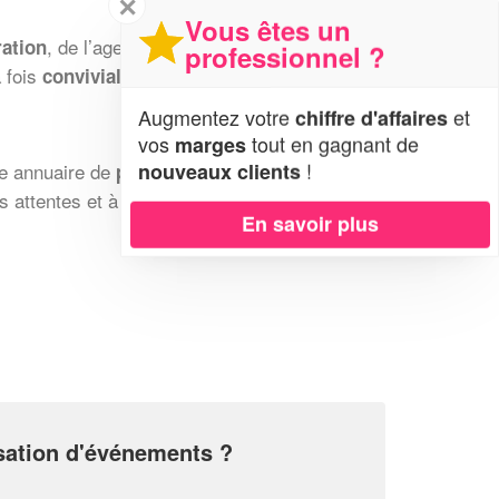
✕
Vous êtes un
, de l’agencement des espaces ou des
ation
professionnel ?
 fois
et professionnelle.
conviviale
Augmentez votre
et
chiffre d'affaires
vos
tout en gagnant de
marges
!
nouveaux clients
re annuaire de
professionnels de
s attentes et à vos besoins.
En savoir plus
isation d'événements ?