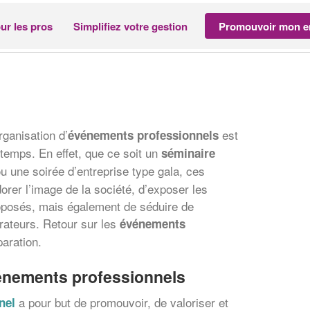
ur les pros
Simplifiez votre gestion
Promouvoir mon en
rganisation d’
est
événements professionnels
temps. En effet, que ce soit un
séminaire
u une soirée d’entreprise type gala, ces
rer l’image de la société, d’exposer les
roposés, mais également de séduire de
rateurs. Retour sur les
événements
paration.
énements professionnels
a pour but de promouvoir, de valoriser et
nel