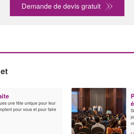
Demande de devis gratuit
et
aite
P
é
ues une fête unique pour leur
mptent pour vous et pour faire
S
p
u
L