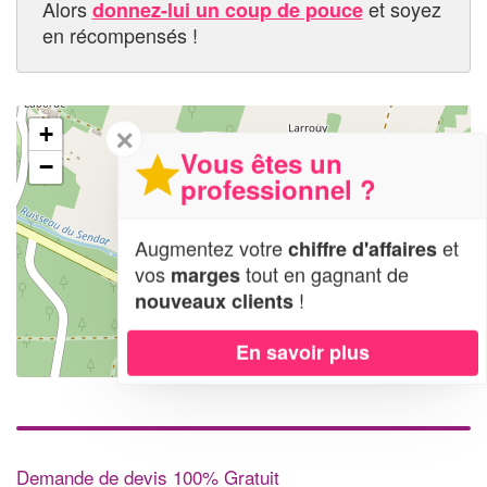
Alors
et soyez
donnez-lui un coup de pouce
en récompensés !
+
✕
Vous êtes un
−
professionnel ?
Augmentez votre
et
chiffre d'affaires
vos
tout en gagnant de
marges
!
nouveaux clients
En savoir plus
Leaflet
| Map data ©
OpenStreetMap contributors,
CC-BY-SA
Demande de devis 100% Gratuit