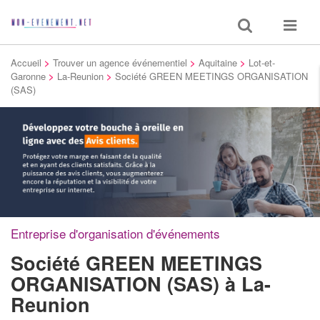
Toggle
Toggle
search
navigat
Accueil
>
Trouver un agence événementiel
>
Aquitaine
>
Lot-et-
Garonne
>
La-Reunion
>
Société GREEN MEETINGS ORGANISATION
(SAS)
Entreprise d'organisation d'événements
Société GREEN MEETINGS
ORGANISATION (SAS)
à La-
Reunion