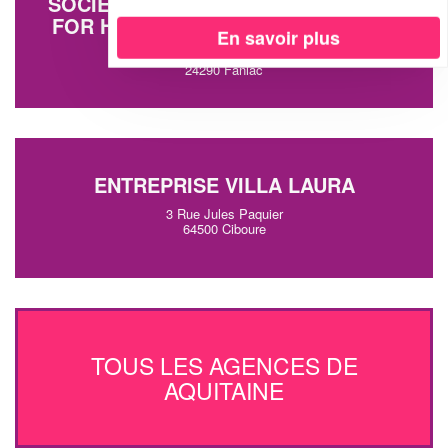
SOCIÉTÉ ADVISERS AND PARTNERS
FOR HIGHER PERFORMANCE (SAS)
En savoir plus
5 Place De L'eglise
24290 Fanlac
ENTREPRISE VILLA LAURA
3 Rue Jules Paquier
64500 Ciboure
TOUS LES AGENCES DE
AQUITAINE