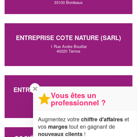
33100 Bordeaux
ENTREPRISE COTE NATURE (SARL)
1 Rue Andre Bouillar
40220 Tarnos
✕
ENTREPRISE BITSCHINE JEAN-MARC
Vous êtes un
3 Le Belier
professionnel ?
33210 Bommes
Augmentez votre
et
chiffre d'affaires
vos
tout en gagnant de
marges
!
nouveaux clients