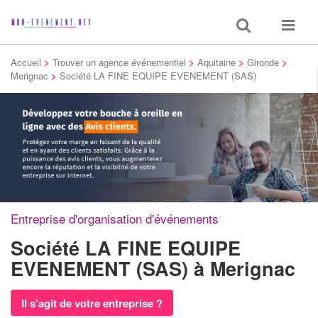
Toggle
Toggle
search
navigat
Accueil
>
Trouver un agence événementiel
>
Aquitaine
>
Gironde
>
Merignac
>
Société LA FINE EQUIPE EVENEMENT (SAS)
Entreprise d'organisation d'événements
Société LA FINE EQUIPE
EVENEMENT (SAS)
à Merignac
Il s'agit de votre entreprise ?