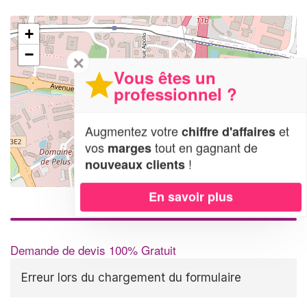
+
−
✕
Vous êtes un
professionnel ?
Augmentez votre
et
chiffre d'affaires
vos
tout en gagnant de
marges
!
nouveaux clients
Leaflet
| Map data ©
OpenStreetMap contributors,
CC-BY-SA
En savoir plus
Demande de devis 100% Gratuit
Erreur lors du chargement du formulaire