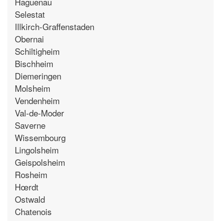
Haguenau
Selestat
Illkirch-Graffenstaden
Obernai
Schiltigheim
Bischheim
Diemeringen
Molsheim
Vendenheim
Val-de-Moder
Saverne
Wissembourg
Lingolsheim
Geispolsheim
Rosheim
Hœrdt
Ostwald
Chatenois