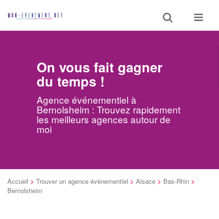
Toggle
Toggle
search
navigat
On vous fait gagner
du temps !
Agence événementiel à
Bernolsheim : Trouvez rapidement
les meilleurs agences autour de
moi
Accueil
>
Trouver un agence événementiel
>
Alsace
>
Bas-Rhin
>
Bernolsheim