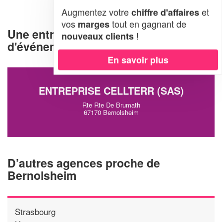
Augmentez votre
et
chiffre d'affaires
vos
tout en gagnant de
marges
Une entreprise d'organisation
!
nouveaux clients
d'événements à Bernolsheim (67170)
En savoir plus
ENTREPRISE CELLTERR (SAS)
Rte Rte De Brumath
67170 Bernolsheim
D’autres agences proche de
Bernolsheim
Strasbourg