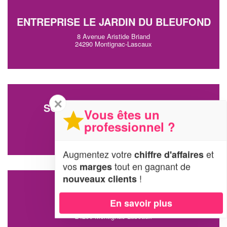
ENTREPRISE LE JARDIN DU BLEUFOND
8 Avenue Aristide Briand
24290 Montignac-Lascaux
✕
SOCIÉTÉ LA MAISON BLEUE
Vous êtes un
358 Route De Franqueville
professionnel ?
24290 Montignac-Lascaux
Augmentez votre
et
chiffre d'affaires
vos
tout en gagnant de
marges
!
nouveaux clients
SOCIÉTÉ LES JARDINS
En savoir plus
Galminou
24290 Montignac-Lascaux