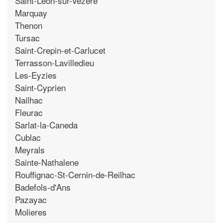
Saint-Leon-sur-Vezere
Marquay
Thenon
Tursac
Saint-Crepin-et-Carlucet
Terrasson-Lavilledieu
Les-Eyzies
Saint-Cyprien
Nailhac
Fleurac
Sarlat-la-Caneda
Cublac
Meyrals
Sainte-Nathalene
Rouffignac-St-Cernin-de-Reilhac
Badefols-d'Ans
Pazayac
Molieres