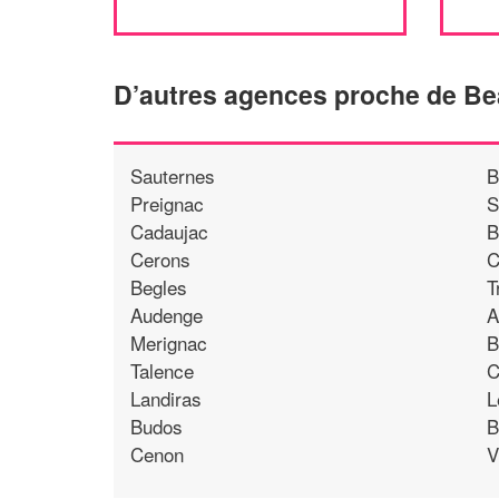
D’autres agences proche de Be
Sauternes
B
Preignac
S
Cadaujac
B
Cerons
C
Begles
T
Audenge
A
Merignac
B
Talence
C
Landiras
L
Budos
B
Cenon
V