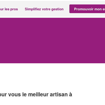
ur les pros
Simplifiez votre gestion
Promouvoir mon en
r vous le meilleur artisan à