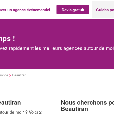
uver un agence événementiel
Devis gratuit
Guides po
mps !
vez rapidement les meilleurs agences autour de moi
ronde
>
Beautiran
eautiran
Nous cherchons pou
Beautiran
tour de moi
" ? Voici 2