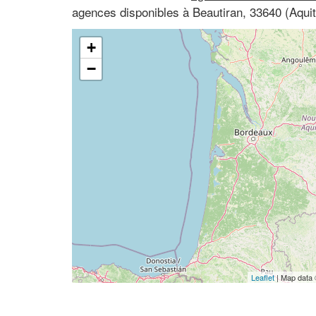
agences disponibles à Beautiran, 33640 (Aquit
+
−
Leaflet
| Map data