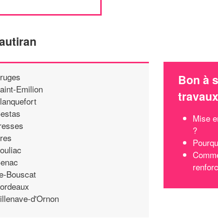
autiran
ruges
Bon à s
aint-Emilion
travau
lanquefort
estas
Mise e
resses
?
res
Pourqu
ouliac
Commen
enac
renfor
e-Bouscat
ordeaux
illenave-d'Ornon