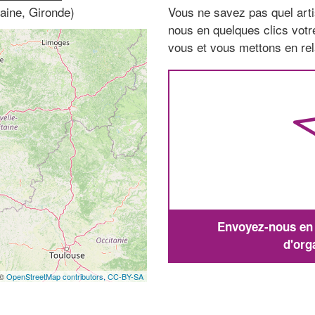
aine, Gironde)
Vous ne savez pas quel arti
nous en quelques clics vot
vous et vous mettons en rela
Envoyez-nous en q
d'org
 ©
OpenStreetMap contributors,
CC-BY-SA