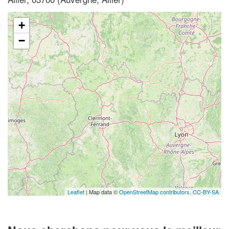
+
−
Leaflet
| Map data ©
OpenStreetMap contributors,
CC-BY-SA