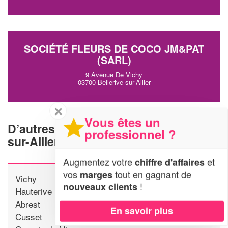
SOCIÉTÉ FLEURS DE COCO JM&PAT
(SARL)
9 Avenue De Vichy
03700 Bellerive-sur-Allier
✕
Vous êtes un
D’autres agences proche de Bellerive-
professionnel ?
sur-Allier
Augmentez votre
et
chiffre d'affaires
vos
tout en gagnant de
marges
Vichy
!
nouveaux clients
Hauterive
Abrest
En savoir plus
Cusset