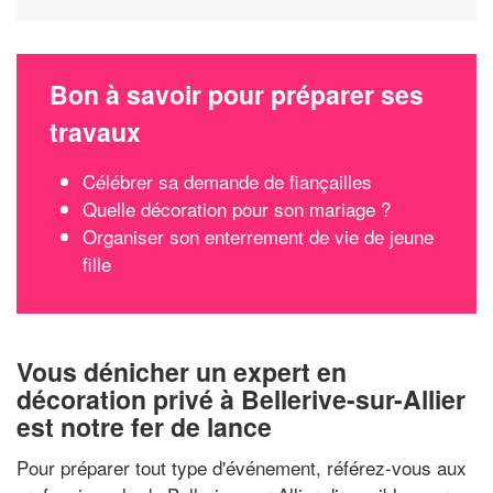
Bon à savoir pour préparer ses
travaux
Célébrer sa demande de fiançailles
Quelle décoration pour son mariage ?
Organiser son enterrement de vie de jeune
fille
Vous dénicher un expert en
décoration privé à Bellerive-sur-Allier
est notre fer de lance
Pour préparer tout type d'événement, référez-vous aux