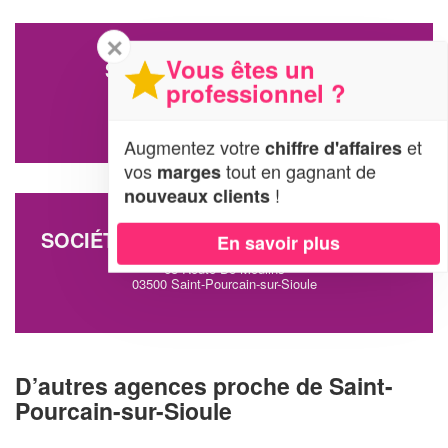
✕
Vous êtes un
SOCIÉTÉ BRUN VALERIE
professionnel ?
2 Rue Du Lycee
03500 Saint-Pourcain-sur-Sioule
Augmentez votre
et
chiffre d'affaires
vos
tout en gagnant de
marges
!
nouveaux clients
SOCIÉTÉ AU JARDIN DE CARO (SARL)
En savoir plus
68 Route De Moulins
03500 Saint-Pourcain-sur-Sioule
D’autres agences proche de Saint-
Pourcain-sur-Sioule