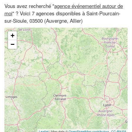
Vous avez recherché "
agence événementiel autour de
moi
" ? Voici 7 agences disponibles à Saint-Pourcain-
sur-Sioule, 03500 (Auvergne, Allier)
+
−
Leaflet
| Map data ©
OpenStreetMap contributors,
CC-BY-SA