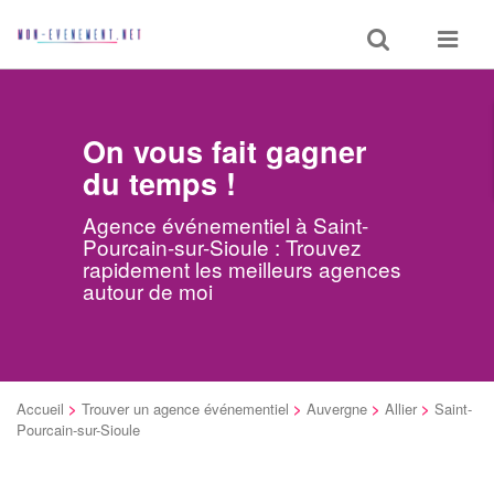
Toggle
Toggle
search
navigat
On vous fait gagner
du temps !
Agence événementiel à Saint-
Pourcain-sur-Sioule : Trouvez
rapidement les meilleurs agences
autour de moi
Accueil
>
Trouver un agence événementiel
>
Auvergne
>
Allier
>
Saint-
Pourcain-sur-Sioule