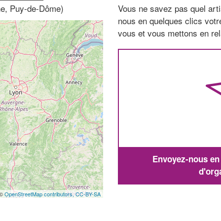
gne, Puy-de-Dôme)
Vous ne savez pas quel arti
nous en quelques clics vot
vous et vous mettons en rela
Envoyez-nous en q
d'org
 ©
OpenStreetMap contributors,
CC-BY-SA