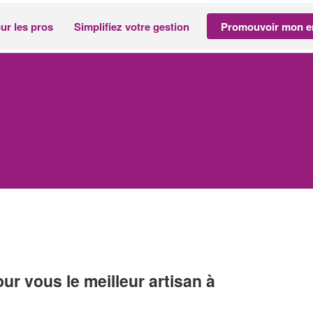
ur les pros
Simplifiez votre gestion
Promouvoir mon en
r vous le meilleur artisan à