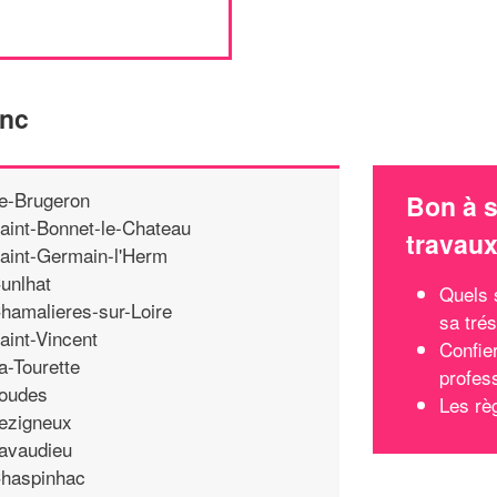
anc
e-Brugeron
Bon à s
aint-Bonnet-le-Chateau
travau
aint-Germain-l'Herm
unlhat
Quels 
hamalieres-sur-Loire
sa trés
aint-Vincent
Confie
a-Tourette
profes
oudes
Les règ
ezigneux
avaudieu
haspinhac