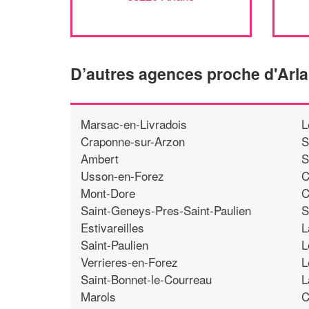
D’autres agences proche d'Arl
Marsac-en-Livradois
L
Craponne-sur-Arzon
S
Ambert
S
Usson-en-Forez
C
Mont-Dore
C
Saint-Geneys-Pres-Saint-Paulien
S
Estivareilles
L
Saint-Paulien
L
Verrieres-en-Forez
L
Saint-Bonnet-le-Courreau
L
Marols
C