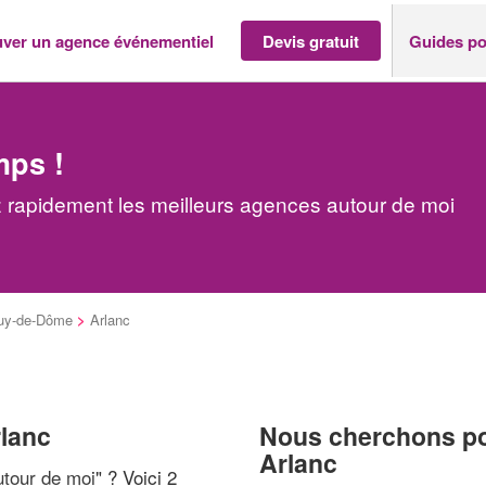
uver un agence événementiel
Devis gratuit
Guides po
mps !
 rapidement les meilleurs agences autour de moi
uy-de-Dôme
>
Arlanc
rlanc
Nous cherchons pou
Arlanc
tour de moi
" ? Voici 2