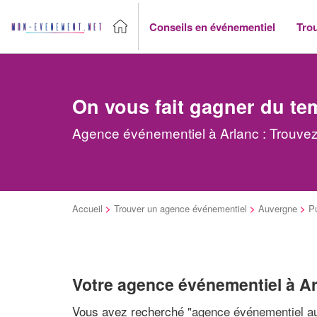
Conseils en événementiel
Tro
On vous fait gagner du te
Agence événementiel à Arlanc : Trouvez
Accueil
>
Trouver un agence événementiel
>
Auvergne
>
P
Votre agence événementiel à A
Vous avez recherché "
agence événementiel au