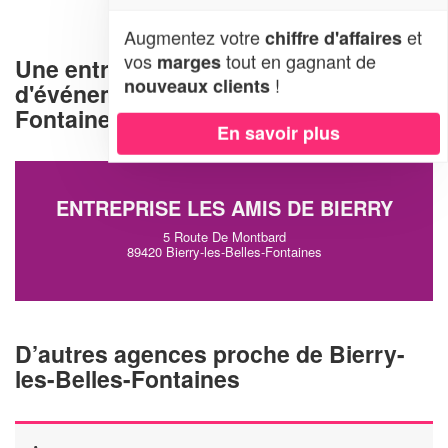
Augmentez votre
et
chiffre d'affaires
vos
tout en gagnant de
marges
Une entreprise d'organisation
!
nouveaux clients
d'événements à Bierry-les-Belles-
Fontaines (89420)
En savoir plus
ENTREPRISE LES AMIS DE BIERRY
5 Route De Montbard
89420 Bierry-les-Belles-Fontaines
D’autres agences proche de Bierry-
les-Belles-Fontaines