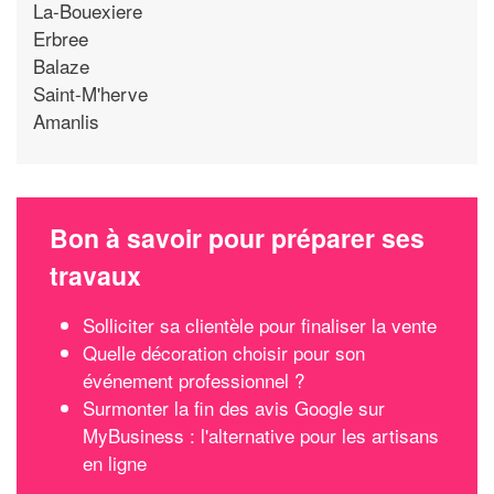
La-Bouexiere
Erbree
Balaze
Saint-M'herve
Amanlis
Bon à savoir pour préparer ses
travaux
Solliciter sa clientèle pour finaliser la vente
Quelle décoration choisir pour son
événement professionnel ?
Surmonter la fin des avis Google sur
MyBusiness : l'alternative pour les artisans
en ligne