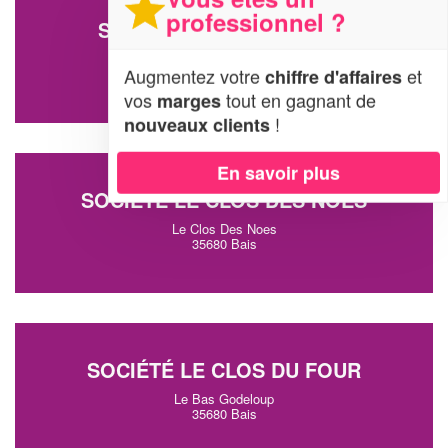
professionnel ?
SOCIÉTÉ AELG LOCATION
9 Place De La Villa
Augmentez votre
et
chiffre d'affaires
35680 Bais
vos
tout en gagnant de
marges
!
nouveaux clients
En savoir plus
SOCIÉTÉ LE CLOS DES NOES
Le Clos Des Noes
35680 Bais
SOCIÉTÉ LE CLOS DU FOUR
Le Bas Godeloup
35680 Bais