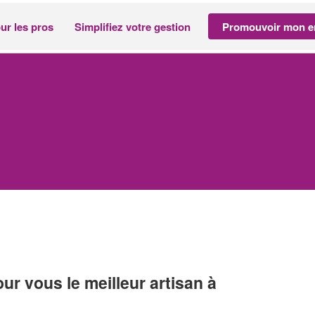
ur les pros
Simplifiez votre gestion
Promouvoir mon en
r vous le meilleur artisan à