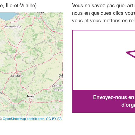
 Ille-et-Vilaine)
Vous ne savez pas quel arti
nous en quelques clics vot
vous et vous mettons en rela
Envoyez-nous en q
d'org
 ©
OpenStreetMap contributors,
CC-BY-SA