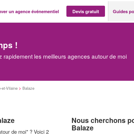
uver un agence événementiel
Devis gratuit
Guides po
mps !
 rapidement les meilleurs agences autour de moi
e-et-Vilaine
>
Balaze
alaze
Nous cherchons pou
Balaze
tour de moi
" ? Voici 2