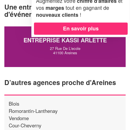
Augmentez votre
et
chiffre d'affaires
Une entreprise d'organisation
vos
tout en gagnant de
marges
d'événements à Areines (41100)
!
nouveaux clients
En savoir plus
ENTREPRISE KASSI ARLETTE
27 Rue De L'ecole
41100 Areines
D’autres agences proche d'Areines
Blois
Romorantin-Lanthenay
Vendome
Cour-Cheverny