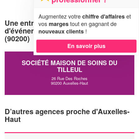
Augmentez votre
et
chiffre d'affaires
Une entreprise d'organisation
vos
tout en gagnant de
marges
d'événements à Auxelles-Haut
!
nouveaux clients
(90200)
En savoir plus
SOCIÉTÉ MAISON DE SOINS DU
TILLEUL
26 Rue Des Roches
90200 Auxelles-Haut
D’autres agences proche d'Auxelles-
Haut