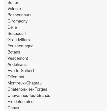
Belfort
Valdoie
Bessoncourt
Giromagny
Delle
Beaucourt
Grandvillars
Foussemagne
Botans
Vescemont
Andelnans
Evette-Salbert
Offemont
Montreux-Chateau
Chatenois-les-Forges
Chavannes-les-Grands
Froidefontaine
Chaux