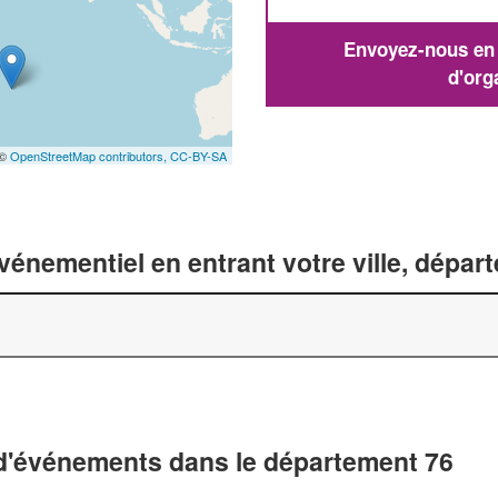
Envoyez-nous en q
d'org
 ©
OpenStreetMap contributors,
CC-BY-SA
énementiel en entrant votre ville, dépar
 d'événements dans le département 76