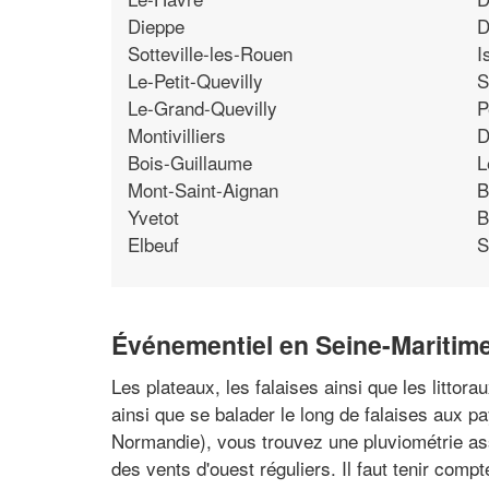
Dieppe
D
Sotteville-les-Rouen
I
Le-Petit-Quevilly
S
Le-Grand-Quevilly
P
Montivilliers
D
Bois-Guillaume
L
Mont-Saint-Aignan
B
Yvetot
B
Elbeuf
S
Événementiel en Seine-Maritime
Les plateaux, les falaises ainsi que les littor
ainsi que se balader le long de falaises aux 
Normandie), vous trouvez une pluviométrie asse
des vents d'ouest réguliers. Il faut tenir comp