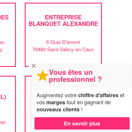
DES
ENTREPRISE
BLANQUET ALEXANDRE
au
6 Quai D'amont
ly
76460 Saint-Valery-en-Caux
✕
Vous êtes un
professionnel ?
ENTREPRISE
Augmentez votre
et
chiffre d'affaires
L)
LEVASSEUR KATIA
vos
tout en gagnant de
marges
!
nouveaux clients
370 Rte Nationale 15
her
76210 Lanquetot
En savoir plus