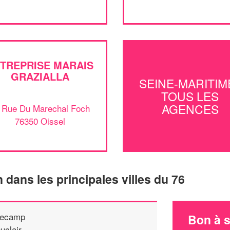
TREPRISE MARAIS
GRAZIALLA
SEINE-MARITIME
TOUS LES
AGENCES
 Rue Du Marechal Foch
76350 Oissel
n dans les principales villes du 76
ecamp
Bon à s
uclair