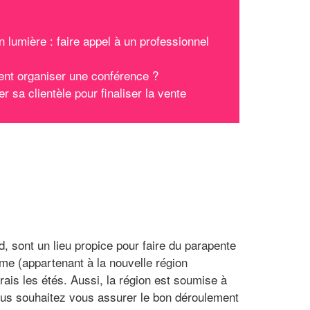
x
n lumière : faire appel à un professionnel
t organiser une conférence ?
ter sa clientèle pour finaliser la vente
d, sont un lieu propice pour faire du parapente
me (appartenant à la nouvelle région
rais les étés. Aussi, la région est soumise à
 vous souhaitez vous assurer le bon déroulement