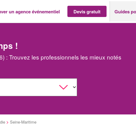
uver un agence événementiel
Devis gratuit
Guides po
mps !
) : Trouvez les professionnels les mieux notés
die
>
Seine-Maritime