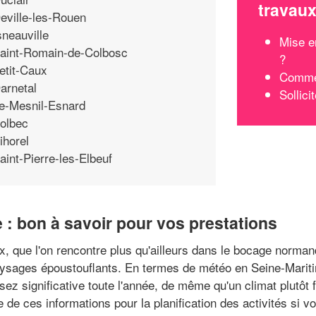
travau
eville-les-Rouen
sneauville
Mise e
aint-Romain-de-Colbosc
?
etit-Caux
Commen
arnetal
Sollici
e-Mesnil-Esnard
olbec
ihorel
aint-Pierre-les-Elbeuf
 : bon à savoir pour vos prestations
aux, que l'on rencontre plus qu'ailleurs dans le bocage norman
paysages époustouflants. En termes de météo en Seine-Mariti
z significative toute l'année, de même qu'un climat plutôt f
te de ces informations pour la planification des activités si