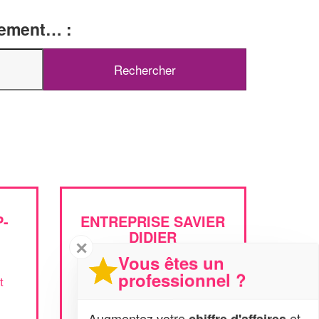
tement… :
-
ENTREPRISE SAVIER
DIDIER
✕
Vous êtes un
professionnel ?
t
2 Rue De L'egalite
92220 Bagneux
Augmentez votre
et
chiffre d'affaires