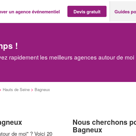
uver un agence événementiel
Devis gratuit
Guides po
mps !
ez rapidement les meilleurs agences autour de moi
>
Hauts de Seine
>
Bagneux
Bagneux
Nous cherchons pou
Bagneux
tour de moi
" ? Voici 20