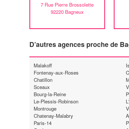
7 Rue Pierre Brossolette
92220 Bagneux
D’autres agences proche de B
Malakoff
I
Fontenay-aux-Roses
C
Chatillon
M
Sceaux
V
Bourg-la-Reine
P
Le-Plessis-Robinson
L
Montrouge
V
Chatenay-Malabry
A
Paris-14
P