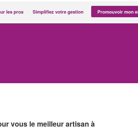
ur les pros
Simplifiez votre gestion
Promouvoir mon en
r vous le meilleur artisan à