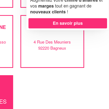
vos
tout en gagnant de
marges
!
nouveaux clients
En savoir plus
NE
SOCIÉTÉ AK EVENTS
sso
4 Rue Des Meuniers
92220 Bagneux
ES