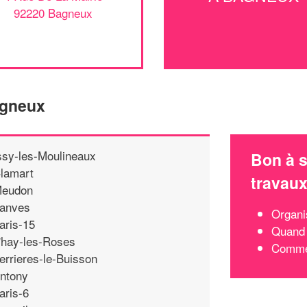
92220 Bagneux
agneux
ssy-les-Moulineaux
Bon à s
lamart
travau
eudon
anves
Organi
aris-15
Quand 
'hay-les-Roses
Commen
errieres-le-Buisson
ntony
aris-6