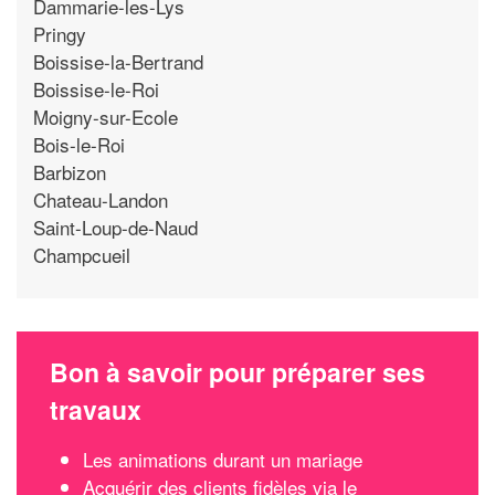
Dammarie-les-Lys
Pringy
Boissise-la-Bertrand
Boissise-le-Roi
Moigny-sur-Ecole
Bois-le-Roi
Barbizon
Chateau-Landon
Saint-Loup-de-Naud
Champcueil
Bon à savoir pour préparer ses
travaux
Les animations durant un mariage
Acquérir des clients fidèles via le