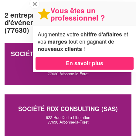
✕
Vous êtes un
2 entreprises d'organisation
professionnel ?
d'événements à Arbonne-la-Foret
(77630)
Augmentez votre
et
chiffre d'affaires
vos
tout en gagnant de
marges
!
nouveaux clients
SOCIÉTÉ NUIT PRIVEE ORGANISATION
(SAS)
En savoir plus
Rte D Acheres
77630 Arbonne-la-Foret
SOCIÉTÉ RDX CONSULTING (SAS)
622 Rue De La Liberation
77630 Arbonne-la-Foret