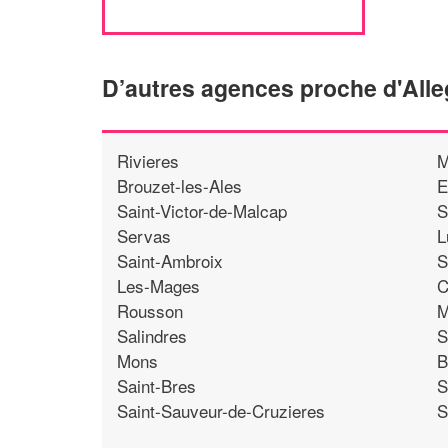
D’autres agences proche d'All
Rivieres
M
Brouzet-les-Ales
E
Saint-Victor-de-Malcap
S
Servas
L
Saint-Ambroix
S
Les-Mages
C
Rousson
M
Salindres
S
Mons
B
Saint-Bres
S
Saint-Sauveur-de-Cruzieres
S