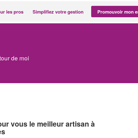
ur les pros
Simplifiez votre gestion
Promouvoir mon en
tour de moi
r vous le meilleur artisan à
es