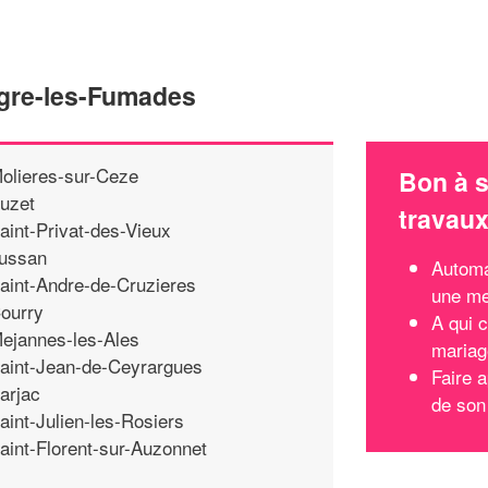
egre-les-Fumades
olieres-sur-Ceze
Bon à s
uzet
travau
aint-Privat-des-Vieux
ussan
Automa
aint-Andre-de-Cruzieres
une mei
ourry
A qui 
ejannes-les-Ales
mariag
aint-Jean-de-Ceyrargues
Faire a
arjac
de son
aint-Julien-les-Rosiers
aint-Florent-sur-Auzonnet