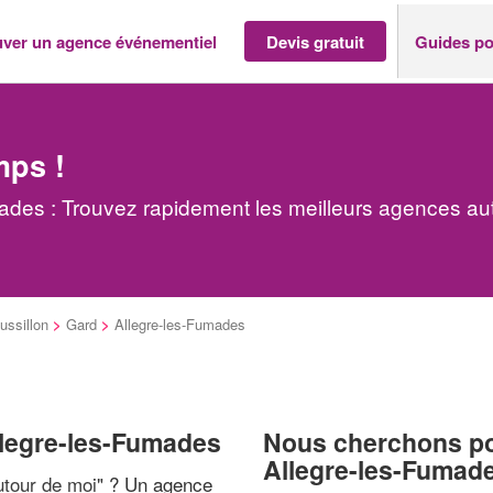
uver un agence événementiel
Devis gratuit
Guides po
mps !
des : Trouvez rapidement les meilleurs agences au
ssillon
>
Gard
>
Allegre-les-Fumades
llegre-les-Fumades
Nous cherchons pou
Allegre-les-Fumad
tour de moi
" ? Un agence