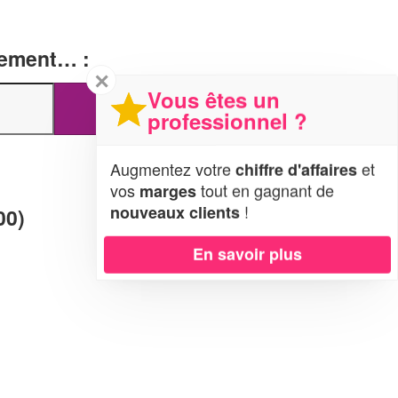
tement… :
✕
Vous êtes un
professionnel ?
Augmentez votre
et
chiffre d'affaires
vos
tout en gagnant de
marges
!
nouveaux clients
00)
En savoir plus