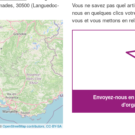
umades, 30500 (Languedoc-
Vous ne savez pas quel arti
nous en quelques clics vot
vous et vous mettons en rela
Envoyez-nous en q
d'org
 ©
OpenStreetMap contributors,
CC-BY-SA