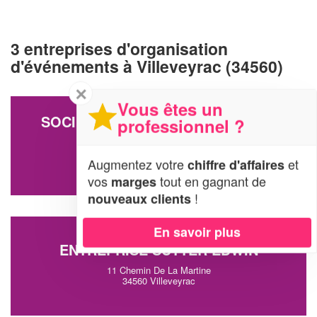
3 entreprises d'organisation
d'événements à Villeveyrac (34560)
✕
Vous êtes un
SOCIÉTÉ SCEA DOMAINE ABBAYE
professionnel ?
VALMAGNE
Dom De Valmagne
Augmentez votre
et
chiffre d'affaires
34560 Villeveyrac
vos
tout en gagnant de
marges
!
nouveaux clients
En savoir plus
ENTREPRISE SUTTER EDWIN
11 Chemin De La Martine
34560 Villeveyrac