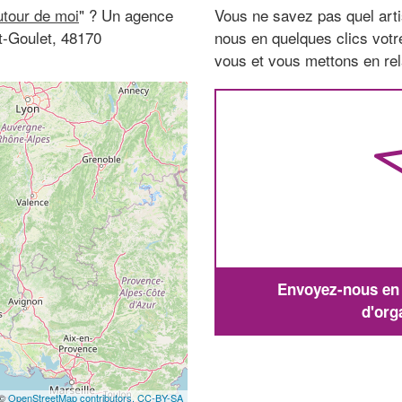
tour de moi
" ? Un agence
Vous ne savez pas quel arti
t-Goulet, 48170
nous en quelques clics vot
vous et vous mettons en rela
Envoyez-nous en q
d'org
 ©
OpenStreetMap contributors,
CC-BY-SA