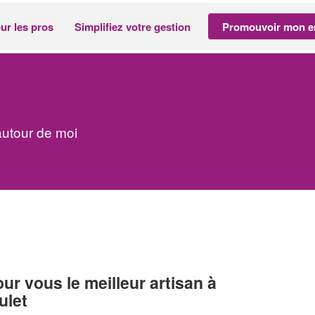
ur les pros
Simplifiez votre gestion
Promouvoir mon en
autour de moi
r vous le meilleur artisan à
ulet