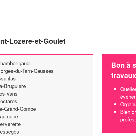
nt-Lozere-et-Goulet
hamborigaud
Bon à s
orges-du-Tarn-Causses
travau
ssanlas
a-Bruguiere
Quelle
es-Vans
événem
ostaros
Organi
a-Grand-Combe
Bien c
aumane
profes
erverette
esseges