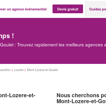
uver un agence événementiel
Devis gratuit
Guides po
mps !
oulet : Trouvez rapidement les meilleurs agences 
ssillon
>
Lozère
>
Mont-Lozere-et-Goulet
ont-Lozere-et-
Nous cherchons pou
Mont-Lozere-et-Go