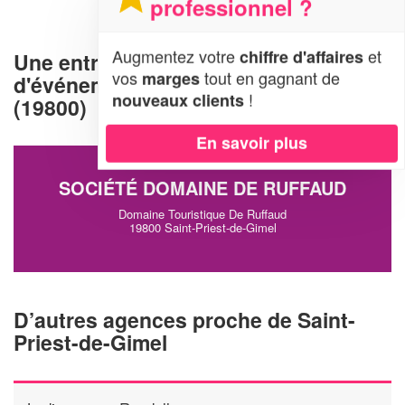
professionnel ?
Augmentez votre
et
chiffre d'affaires
Une entreprise d'organisation
vos
tout en gagnant de
marges
d'événements à Saint-Priest-de-Gimel
!
nouveaux clients
(19800)
En savoir plus
SOCIÉTÉ DOMAINE DE RUFFAUD
Domaine Touristique De Ruffaud
19800 Saint-Priest-de-Gimel
D’autres agences proche de Saint-
Priest-de-Gimel