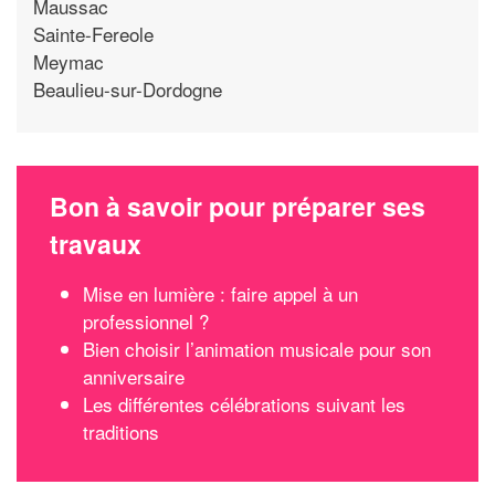
Maussac
Sainte-Fereole
Meymac
Beaulieu-sur-Dordogne
Bon à savoir pour préparer ses
travaux
Mise en lumière : faire appel à un
professionnel ?
Bien choisir l’animation musicale pour son
anniversaire
Les différentes célébrations suivant les
traditions